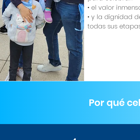
•⁠ ⁠el valor inmen
•⁠ ⁠y la dignida
todas sus etapas
Por qué ce