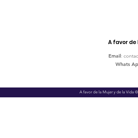
A favor de 
Email
:
conta
Whats A
A favor de la Mujer y de la Vida 