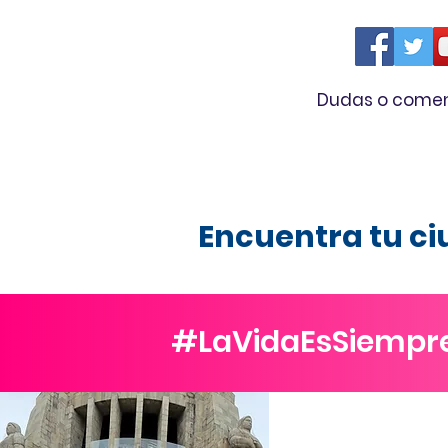
Dudas o comen
Encuentra tu c
#LaVidaEsSiempr